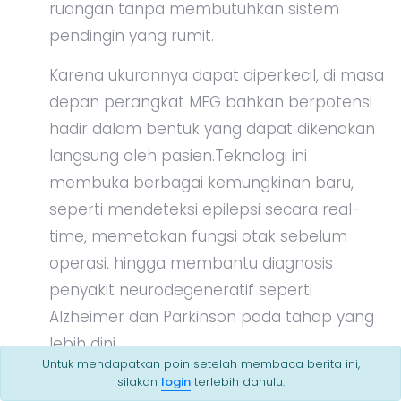
ruangan tanpa membutuhkan sistem
pendingin yang rumit.
Karena ukurannya dapat diperkecil, di masa
depan perangkat MEG bahkan berpotensi
hadir dalam bentuk yang dapat dikenakan
langsung oleh pasien.Teknologi ini
membuka berbagai kemungkinan baru,
seperti mendeteksi epilepsi secara real-
time, memetakan fungsi otak sebelum
operasi, hingga membantu diagnosis
penyakit neurodegeneratif seperti
Alzheimer dan Parkinson pada tahap yang
lebih dini.
Untuk mendapatkan poin setelah membaca berita ini,
Tidak hanya itu, para peneliti juga
silakan
login
terlebih dahulu.