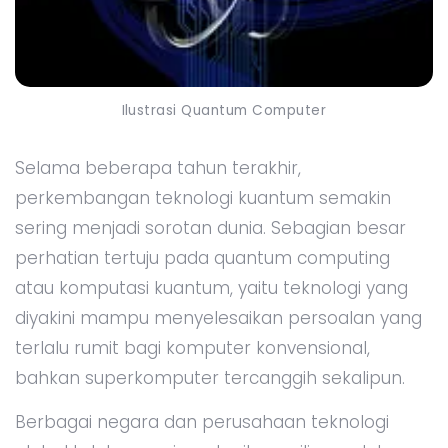
Ilustrasi Quantum Computer
Selama beberapa tahun terakhir,
perkembangan teknologi kuantum semakin
sering menjadi sorotan dunia. Sebagian besar
perhatian tertuju pada quantum computing
atau komputasi kuantum, yaitu teknologi yang
diyakini mampu menyelesaikan persoalan yang
terlalu rumit bagi komputer konvensional,
bahkan superkomputer tercanggih sekalipun.
Berbagai negara dan perusahaan teknologi