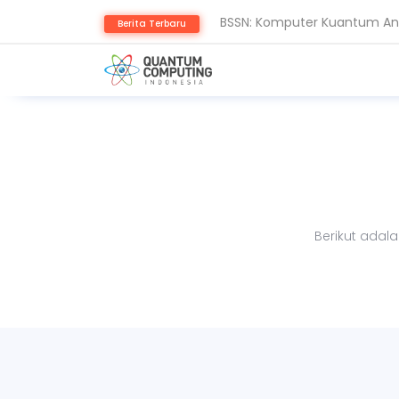
BSSN: Komputer Kuantum Anc
Berita Terbaru
Thales: AI dan Quantum Ub
Berikut adal