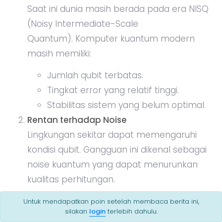
Saat ini dunia masih berada pada era NISQ
(Noisy Intermediate-Scale
Quantum). Komputer kuantum modern
masih memiliki:
Jumlah qubit terbatas.
Tingkat error yang relatif tinggi.
Stabilitas sistem yang belum optimal.
Rentan terhadap Noise
Lingkungan sekitar dapat memengaruhi
kondisi qubit. Gangguan ini dikenal sebagai
noise kuantum yang dapat menurunkan
kualitas perhitungan.
Masalah Decoherence
Untuk mendapatkan poin setelah membaca berita ini,
silakan
login
terlebih dahulu.
Qubit sangat mudah kehilangan informasi