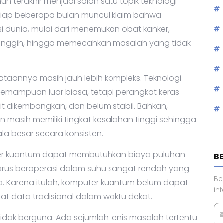
terakhir menjadi salah satu topik teknologi
setiap beberapa bulan muncul klaim bahwa
 dunia, mulai dari menemukan obat kanker,
nggih, hingga memecahkan masalah yang tidak
ataannya masih jauh lebih kompleks. Teknologi
mampuan luar biasa, tetapi perangkat keras
it dikembangkan, dan belum stabil. Bahkan,
masih memiliki tingkat kesalahan tinggi sehingga
a besar secara konsisten.
ter kuantum dapat membutuhkan biaya puluhan
B
t harus beroperasi dalam suhu sangat rendah yang
Be
a. Karena itulah, komputer kuantum belum dapat
in
t data tradisional dalam waktu dekat.
i tidak berguna. Ada sejumlah jenis masalah tertentu