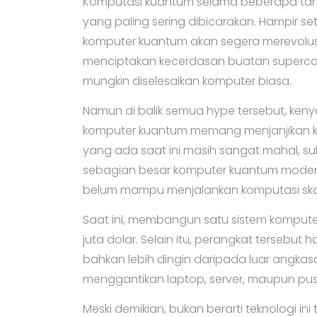
Komputasi kuantum selama beberapa tahun 
yang paling sering dibicarakan. Hampir 
komputer kuantum akan segera merevolusi
menciptakan kecerdasan buatan superca
mungkin diselesaikan komputer biasa.
Namun di balik semua hype tersebut, keny
komputer kuantum memang menjanjikan ke
yang ada saat ini masih sangat mahal, sul
sebagian besar komputer kuantum modern 
belum mampu menjalankan komputasi skal
Saat ini, membangun satu sistem kompu
juta dolar. Selain itu, perangkat tersebu
bahkan lebih dingin daripada luar angkas
menggantikan laptop, server, maupun pusa
Meski demikian, bukan berarti teknologi in