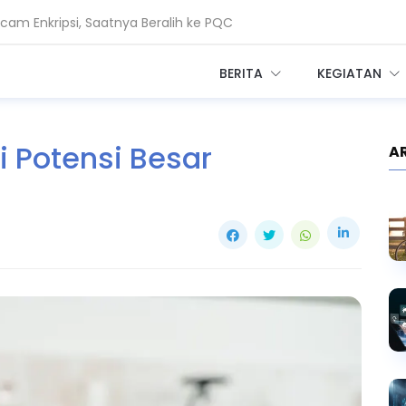
am Enkripsi, Saatnya Beralih ke PQC
ah Standar Keamanan Data Global
BERITA
KEGIATAN
i Potensi Besar
A