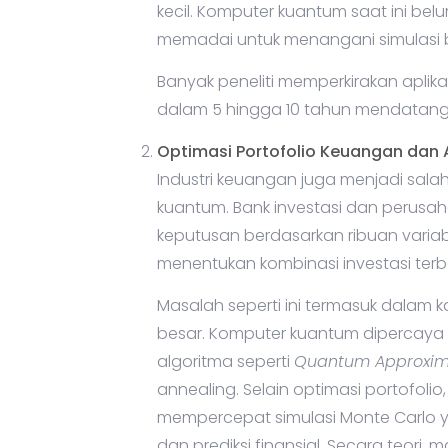
kecil. Komputer kuantum saat ini bel
memadai untuk menangani simulasi bi
Banyak peneliti memperkirakan aplikas
dalam 5 hingga 10 tahun mendatang
Optimasi Portofolio Keuangan dan An
Industri keuangan juga menjadi sala
kuantum. Bank investasi dan perusa
keputusan berdasarkan ribuan variabe
menentukan kombinasi investasi terba
Masalah seperti ini termasuk dalam 
besar. Komputer kuantum dipercaya 
algoritma seperti
Quantum Approxima
annealing. Selain optimasi portofol
mempercepat simulasi Monte Carlo yan
dan prediksi finansial. Secara teori, 