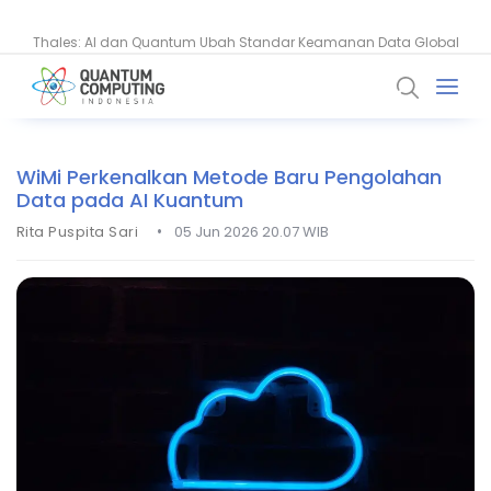
Thales: AI dan Quantum Ubah Standar Keamanan Data Global
BSSN Dorong Industri Siber Nasional Hadapi Ancaman AI dan
Quantum
WiMi Perkenalkan Metode Baru Pengolahan
Data pada AI Kuantum
•
Rita Puspita Sari
05 Jun 2026 20.07 WIB