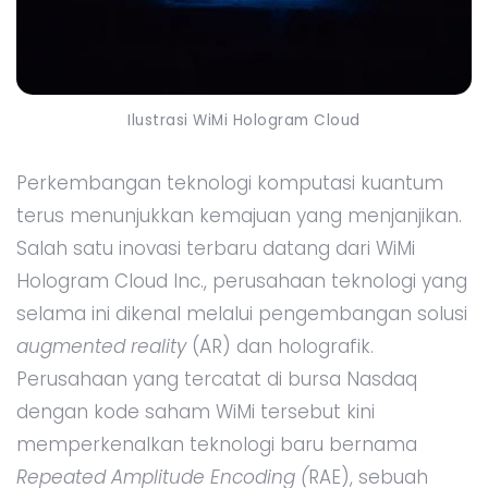
Ilustrasi WiMi Hologram Cloud
Perkembangan teknologi komputasi kuantum
terus menunjukkan kemajuan yang menjanjikan.
Salah satu inovasi terbaru datang dari WiMi
Hologram Cloud Inc., perusahaan teknologi yang
selama ini dikenal melalui pengembangan solusi
augmented reality
(AR) dan holografik.
Perusahaan yang tercatat di bursa Nasdaq
dengan kode saham WiMi tersebut kini
memperkenalkan teknologi baru bernama
Repeated Amplitude Encoding (
RAE), sebuah