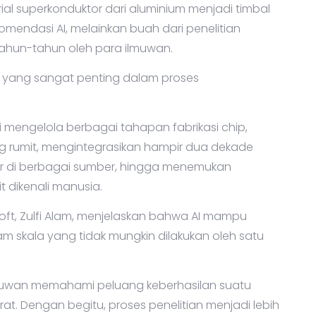
ibusi terhadap peningkatan performa Majorana 2
al superkonduktor dari aluminium menjadi timbal
komendasi AI, melainkan buah dari penelitian
tahun-tahun oleh para ilmuwan.
n yang sangat penting dalam proses
i mengelola berbagai tahapan fabrikasi chip,
 rumit, mengintegrasikan hampir dua dekade
ar di berbagai sumber, hingga menemukan
 dikenali manusia.
oft, Zulfi Alam, menjelaskan bahwa AI mampu
 skala yang tidak mungkin dilakukan oleh satu
muwan memahami peluang keberhasilan suatu