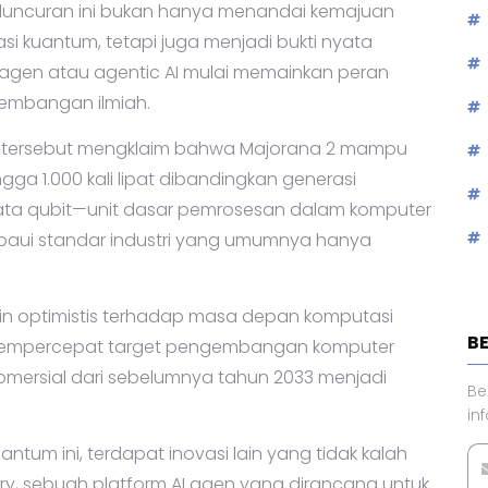
dunia teknologi dengan memperkenalkan chip
eluncuran ini bukan hanya menandai kemajuan
 kuantum, tetapi juga menjadi bukti nyata
gen atau agentic AI mulai memainkan peran
gembangan ilmiah.
kat tersebut mengklaim bahwa Majorana 2 mampu
a 1.000 kali lipat dibandingkan generasi
-rata qubit—unit dasar pemrosesan dalam komputer
paui standar industri yang umumnya hanya
in optimistis terhadap masa depan komputasi
 mempercepat target pengembangan komputer
mersial dari sebelumnya tahun 2033 menjadi
antum ini, terdapat inovasi lain yang tidak kalah