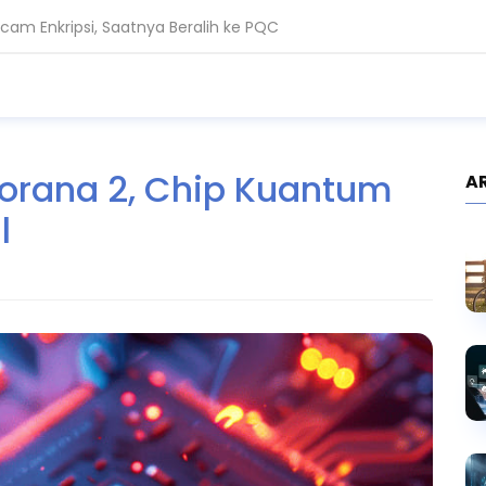
am Enkripsi, Saatnya Beralih ke PQC
ah Standar Keamanan Data Global
BERITA
KEGIATAN
orana 2, Chip Kuantum
l