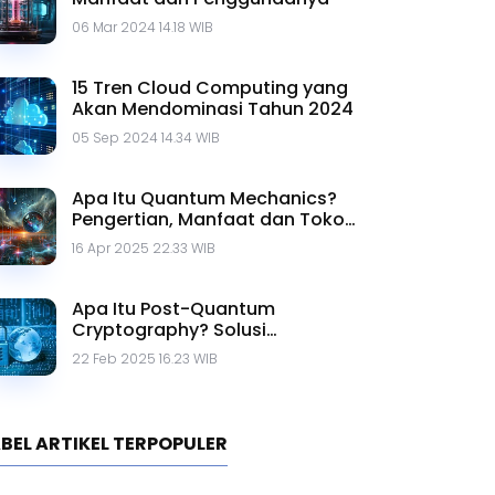
RTIKEL TERPOPULER
7 Tren Teknologi 2025: Era AI,
Komputasi Kuantum, dan 6G
13 Jan 2025 14.41 WIB
10 Teknologi di Bidang Militer
yang Perlu Diketahui
26 Jul 2024 10.11 WIB