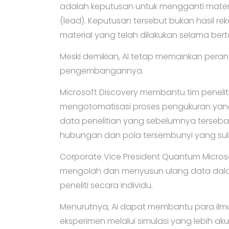
Salah satu faktor terbesar yang berkontr
adalah keputusan untuk mengganti materi
(lead). Keputusan tersebut bukan hasil re
material yang telah dilakukan selama ber
Meski demikian, AI tetap memainkan pera
pengembangannya.
Microsoft Discovery membantu tim penelit
mengotomatisasi proses pengukuran yang
data penelitian yang sebelumnya terseb
hubungan dan pola tersembunyi yang sulit
Corporate Vice President Quantum Micros
mengolah dan menyusun ulang data dalam
peneliti secara individu.
Menurutnya, AI dapat membantu para il