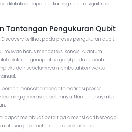
rat. Dengan begitu, proses penelitian menjadi lebih
us dilakukan dapat berkurang secara signifikan.
 Tantangan Pengukuran Qubit
 Discovery terlihat pada proses pengukuran qubit.
a ilmuwan harus mendeteksi kondisi kuantum
ah elektron genap atau ganjil pada sebuah
 kompleks dan sebelumnya membutuhkan waktu
manual.
 pernah mencoba mengotomatisasi proses
 learning generasi sebelumnya. Namun upaya itu
an.
 kini dapat membuat peta tiga dimensi dari berbagai
la ratusan parameter secara bersamaan.