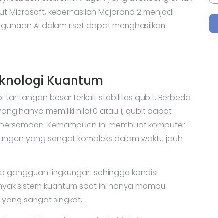
LA
ery, sebuah platform AI agen yang dirancang untuk
ut Microsoft, keberhasilan Majorana 2 menjadi
ggunaan AI dalam riset dapat menghasilkan
knologi Kuantum
antangan besar terkait stabilitas qubit. Berbeda
g hanya memiliki nilai 0 atau 1, qubit dapat
 bersamaan. Kemampuan ini membuat komputer
tungan yang sangat kompleks dalam waktu jauh
ap gangguan lingkungan sehingga kondisi
B
nyak sistem kuantum saat ini hanya mampu
Be
yang sangat singkat.
in