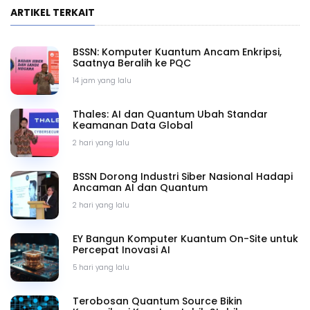
ARTIKEL TERKAIT
BSSN: Komputer Kuantum Ancam Enkripsi,
Saatnya Beralih ke PQC
14 jam yang lalu
Thales: AI dan Quantum Ubah Standar
Keamanan Data Global
2 hari yang lalu
BSSN Dorong Industri Siber Nasional Hadapi
Ancaman AI dan Quantum
2 hari yang lalu
EY Bangun Komputer Kuantum On-Site untuk
Percepat Inovasi AI
5 hari yang lalu
Terobosan Quantum Source Bikin