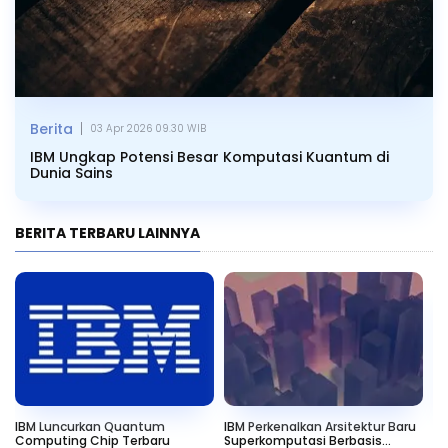
|
Berita
03 Apr 2026 09.30 WIB
IBM Ungkap Potensi Besar Komputasi Kuantum di
Dunia Sains
BERITA TERBARU LAINNYA
IBM Luncurkan Quantum
IBM Perkenalkan Arsitektur Baru
IB
Computing Chip Terbaru
Superkomputasi Berbasis
Ku