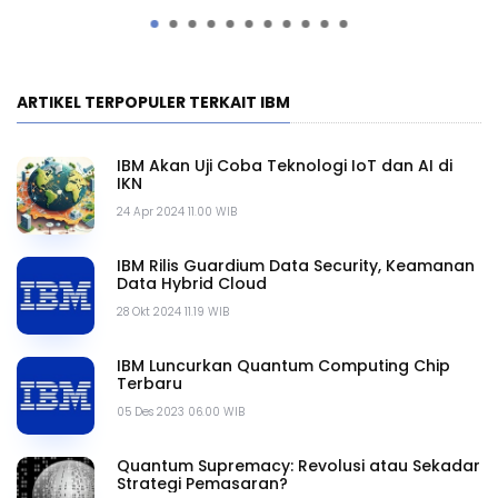
Quantum
Us
ARTIKEL TERPOPULER TERKAIT IBM
IBM Akan Uji Coba Teknologi IoT dan AI di
IKN
24 Apr 2024 11.00 WIB
IBM Rilis Guardium Data Security, Keamanan
Data Hybrid Cloud
28 Okt 2024 11.19 WIB
IBM Luncurkan Quantum Computing Chip
Terbaru
05 Des 2023 06.00 WIB
Quantum Supremacy: Revolusi atau Sekadar
Strategi Pemasaran?