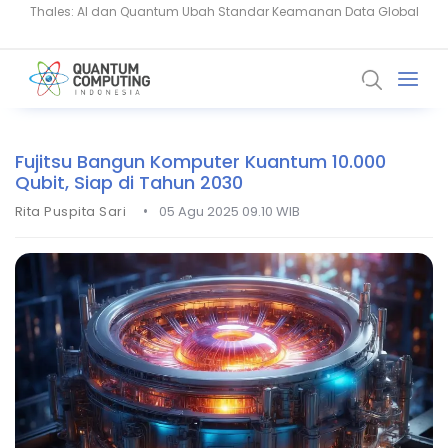
BSSN Dorong Industri Siber Nasional Hadapi Ancaman AI dan
EY Bangun Komputer Kuantum On-Site untuk Percepat Inovasi AI
Quantum
Fujitsu Bangun Komputer Kuantum 10.000
Qubit, Siap di Tahun 2030
•
Rita Puspita Sari
05 Agu 2025 09.10 WIB