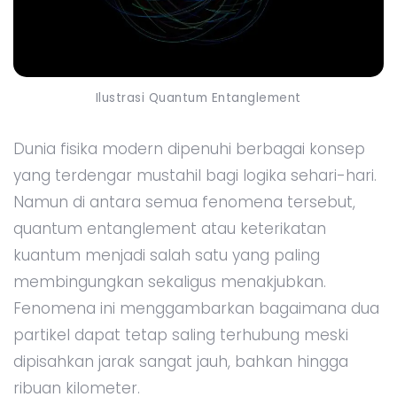
Ilustrasi Quantum Entanglement
Dunia fisika modern dipenuhi berbagai konsep
yang terdengar mustahil bagi logika sehari-hari.
Namun di antara semua fenomena tersebut,
quantum entanglement atau keterikatan
kuantum menjadi salah satu yang paling
membingungkan sekaligus menakjubkan.
Fenomena ini menggambarkan bagaimana dua
partikel dapat tetap saling terhubung meski
dipisahkan jarak sangat jauh, bahkan hingga
ribuan kilometer.