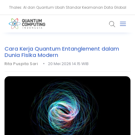
Thales: AI dan Quantum Ubah Standar Keamanan Data Global
BSSN Dorong Industri Siber Nasional Hadapi Ancaman AI dan
Quantum
Cara Kerja Quantum Entanglement dalam
Dunia Fisika Modern
•
Rita Puspita Sari
20 Mei 2026 14.15 WIB