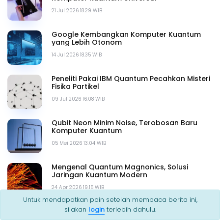
21 Jul 2026 18.29 WIB
Google Kembangkan Komputer Kuantum
yang Lebih Otonom
14 Jul 2026 18.35 WIB
Peneliti Pakai IBM Quantum Pecahkan Misteri
Fisika Partikel
09 Jul 2026 16.08 WIB
Qubit Neon Minim Noise, Terobosan Baru
Komputer Kuantum
05 Mei 2026 13.04 WIB
Mengenal Quantum Magnonics, Solusi
Jaringan Kuantum Modern
24 Apr 2026 19.15 WIB
Untuk mendapatkan poin setelah membaca berita ini,
silakan
login
terlebih dahulu.
Quantum Telepathy, Cara Baru Sistem
Berkoordinasi Tanpa Sinyal