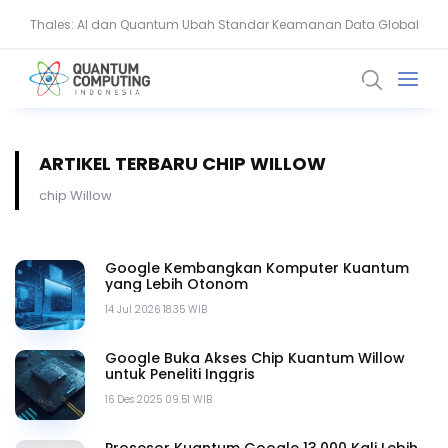
Thales: AI dan Quantum Ubah Standar Keamanan Data Global
BSSN Dorong Industri Siber Nasional Hadapi Ancaman AI dan
Quantum
ARTIKEL TERBARU CHIP WILLOW
chip Willow
Google Kembangkan Komputer Kuantum
yang Lebih Otonom
14 Jul 2026 18.35 WIB
Google Buka Akses Chip Kuantum Willow
untuk Peneliti Inggris
16 Des 2025 09.51 WIB
Prosesor Kuantum Google 13.000 Kali Lebih