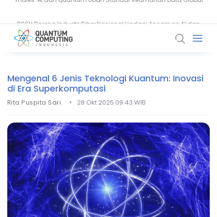
BSSN Dorong Industri Siber Nasional Hadapi Ancaman AI dan
EY Bangun Komputer Kuantum On-Site untuk Percepat Inovasi AI
Quantum
Mengenal 6 Jenis Teknologi Kuantum: Inovasi
di Era Superkomputasi
•
Rita Puspita Sari
28 Okt 2025 09.43 WIB